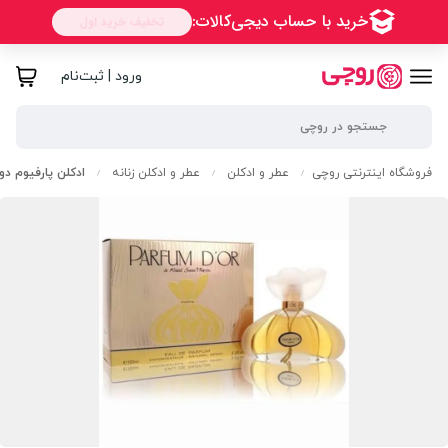
ورود | ثبت‌نام
فروشگاه اینترنتی روچی
عطر و ادکلن
عطر و ادکلن زنانه
ادکلن پارفیوم دور 30 میل(el Saint Martin Parfum D'or Perfume
/
/
/