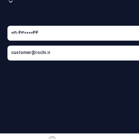
021-43000044
customer@rochi.ir