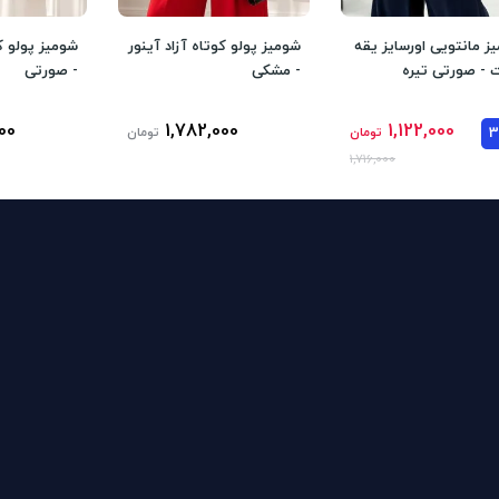
ز مانتویی اورسایز یقه
شومیز پولو کوتاه آزاد آینور
شومیز پولو کو
- صورتی تیره
- مشکی
- صورتی
00
1,782,000
1,122,000
تومان
تومان
1,716,000