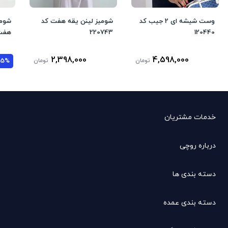
وست شیشه ای 2 جیب کد
شومیز لینن یقه هفت کد
شومی
120440
220743
هفت 
2,398,000
4,598,000
تومان
تومان
35%
خدمات مشتریان
درباره روچی
دسته بندی ها
دسته بندی عمده