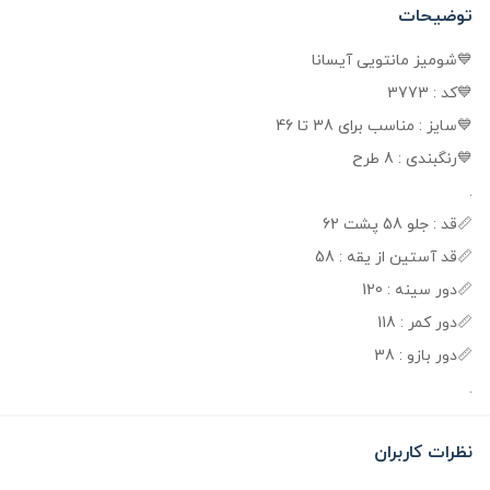
توضیحات
💙شومیز مانتویی آیسانا
💙کد : 3773
💙سایز : مناسب برای 38 تا 46
💙رنگبندی : 8 طرح
.
📏قد : جلو 58 پشت 62
📏قد آستین از یقه : 58
📏دور سینه : 120
📏دور کمر : 118
📏دور بازو : 38
.
نظرات کاربران