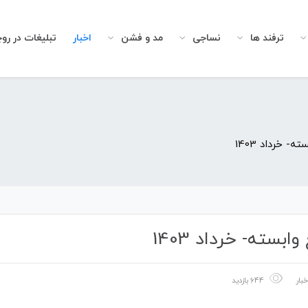
ترفند ها
نساجی
مد و فشن
اخبار
تبلیغات در رو
 خرداد 1403
سته- خرداد 1403
خبار
644 بازدید