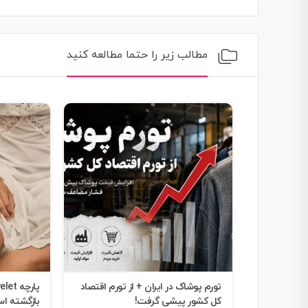
مطالب زیر را حتما مطالعه کنید
بازگشت جین‌های دهه ۹۰؛ همکاری
تورم پوشاک در ایران + از تورم اقتصاد
یای مد را رقم
کل کشور پیشی گرفت!
بازگشته ا