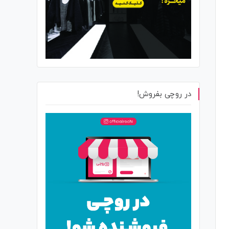
در روچی بفروش!