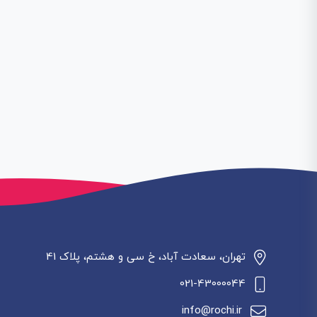
تهران، سعادت آباد، خ سی و هشتم، پلاک 41
021-43000044
info@rochi.ir