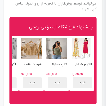
می‌توانند توسط برش‌کاران با تجربه از روی نمونه لباس
کپی شوند.
پیشنهاد فروشگاه اینترنتی روچی
الگوی خیاطی آماده
تاپ دخترانه زنانه کرپ اسکاچی وارداتی برند SELECT
شومیز یقه قایقی دخترانه زنانه وارداتی برند PRIMARK
500,000
996,000
696,000
1,000,000
خرید
خرید
خرید
خرید