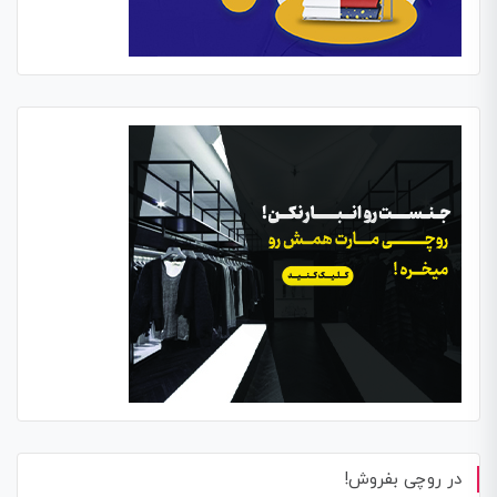
در روچی بفروش!