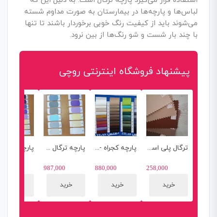
استفاده قرار می‌گیرد پارچه ترگال است. به دلیل این که
لباس‌ها و پارچه‌ها در بیمارستان به صورت مداوم شسته
می‌شوند باید از کیفیت رنگ خوبی برخوردار باشند تا تنها
با چند بار شست و شو رنگ‌ها از بین نرود.
پیشنهاد فروشگاه اینترنتی روچی
ترگال پلی استر ویسکوز
پارچه کجراه -اطلس
پارچه ترگال مدارسی لباس فرم اداری از کد61 تا 80 رنگ
7,000
987,000
880,000
258,000
خرید
خرید
خرید
خرید