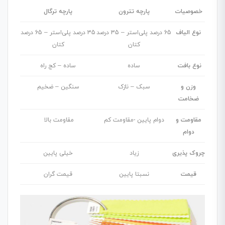
خصوصیات
پارچه تترون
پارچه ترگال
نوع الیاف
65 درصد پلی‌استر – 35 درصد
35 درصد پلی‌استر – 65 درصد
کتان
کتان
نوع بافت
ساده
ساده – کج راه
وزن و
سبک
–
نازک
سنگین – ضخیم
ضخامت
مقاومت و
دوام پایین -مقاومت کم
مقاومت بالا
دوام
چروک پذیری
زیاد
خیلی پایین
قیمت
نسبتا پایین
قیمت گران