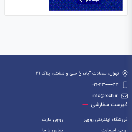
تهران، سعادت آباد، خ سی و هشتم، پلاک 41
021-43000044
info@rochi.ir
فهرست سفارشی
فروشگاه اینترنتی روچی
روچی مارت
روچی اسمارت
تماس با ما