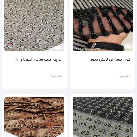
تور ریسه ای لاینی دیور
پارچه کرپ ساتن اندونزی رز
ناموجود
ناموجود