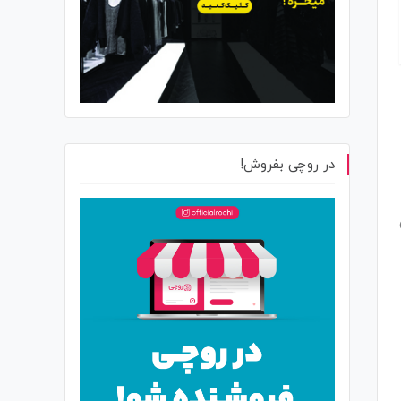
در روچی بفروش!