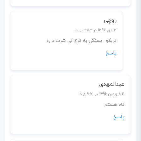
روچی
3 مهر 1396 در 3:53 ب.ظ
تریکو . بستگی به نوع تی شرت داره
پاسخ
عبدالمهدی
11 فروردین 1396 در 9:51 ق.ظ
نه، هستم
پاسخ