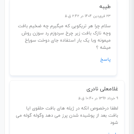
طیبه
23 فروردین 1404 در 2:42 ق.ظ
سلام چرا هر تریکویی که میگیرم چه ضخیم بافت
وچه نازک بافت زیر چرخ سردوزم رد سوزن روش
میمونه وبا یک بار استفاده جای دوخت سوراخ
میشه ؟
پاسخ
غلامعلی نادری
9 خرداد 1396 در 10:40 ق.ظ
لطفا درخصوص انکه در ژیله های بافت حلقوی ایا
بافت بعد از پوشیده شدن پرز می دهد وگوله گوله می
شود