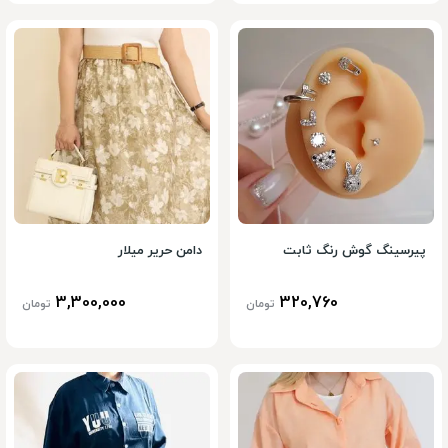
پیرسینگ گوش رنگ ثابت
دامن حریر میلار
3,300,000
320,760
تومان
تومان