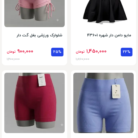
مایو دامن دار شهره 43601
شلوارک ورزشی بغل گت دار
900,000
1,450,000
22%
تومان
25%
تومان
1,200,000
1,860,000