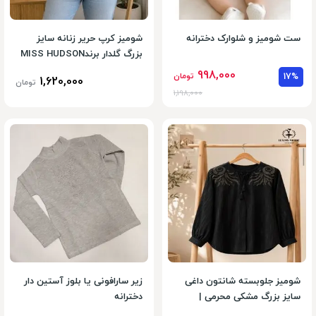
ست شومیز و شلوارک دخترانه
شومیز کرپ حریر زنانه سایز
بزرگ گلدار برندMISS HUDSON
998,000
17%
تومان
1,620,000
تومان
1,198,000
شومیز جلوبسته شانتون داغی
زیر سارافونی یا بلوز آستین دار
سایز بزرگ مشکی محرمی |
دخترانه
شومیز مجلسی دخترانه زنانه