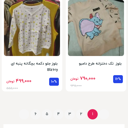
بلوز. تک دخترانه طرح دامبو
بلوز جلو دکمه بچگانه پنبه ای
Blz6ry
790,000
16%
تومان
499,000
10%
تومان
935,000
555,000
6
5
4
3
2
1