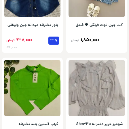
کت جین توت فرنگی 🍓 فندق
بلوز دخترانه عیدانه جین وارداتی
638,000
1,850,000
تومان
22%
تومان
814,000
شومیز حریر دخترانه Shm73u
کراپ آستین بلند دخترانه