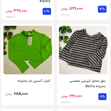
Krp5ty
599,000
14%
تومان
499,000
10%
تومان
699,000
555,000
بلوز مخمل کبریتی مجلسی
کراپ آستین دار دخترانه
دخترانه Blz6ry
685,000
تومان
666,000
5%
تومان
699,000