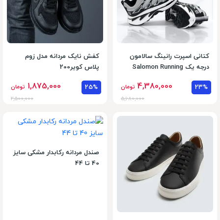
کتانی اسپرت رانینگ سالامون
کفش نایک مردانه مدل زوم
درجه یک Salomon ‌Running
پلاس کویر200
1,875,000
4,380,000
23%
تومان
25%
تومان
2,500,000
5,680,000
صندل مردانه رکابدار مشکی سایز
40 تا 44