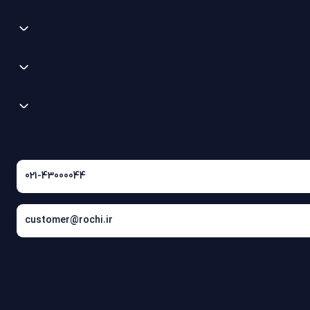
021-43000044
customer@rochi.ir