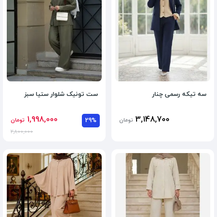
سه تیکه رسمی چنار
ست تونیک شلوار ستیا سبز
1,998,000
3,148,700
تومان
29%
تومان
2,800,000