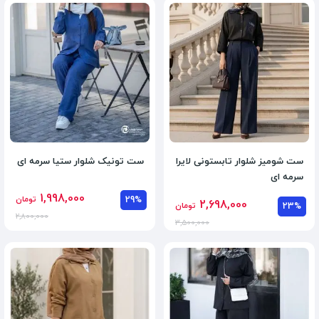
ست شومیز شلوار تابستونی لایرا
ست تونیک شلوار ستیا سرمه ای
سرمه ای
1,998,000
29%
تومان
2,698,000
23%
تومان
2,800,000
3,500,000