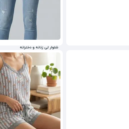
شلوار لی زنانه و دخترانه
1,298,000
تومان
60%
2,980,000