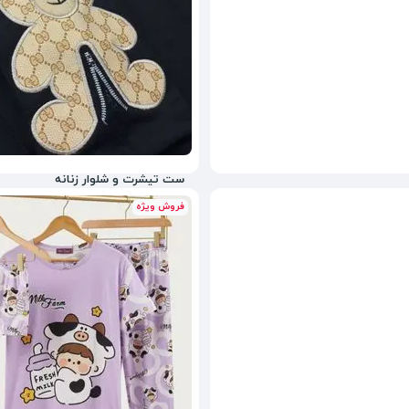
ست تیشرت و شلوار زنانه
فروش ویژه
1,598,000
تومان
55%
3,980,000