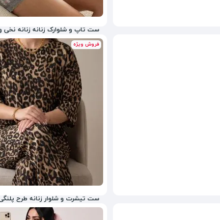
ست تاپ و شلوارک زنانه زنانه نخی وا
فروش ویژه
1,398,000
تومان
65%
3,980,000
ست تیشرت و شلوار زنانه طرح پلنگی