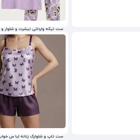
ست تیکه وارداتی تیشرت و شلوار و شل
2,598,000
تومان
67%
3,980,000
ست تاپ و شلوارک زنانه لبا س خواب