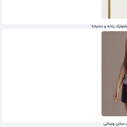
وارک زنانه و دخترانه
1,298,000
تومان
3,980,000
 ساتن وارداتی