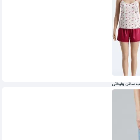
ب ساتن وارداتی
1,198,000
تومان
2,180,000