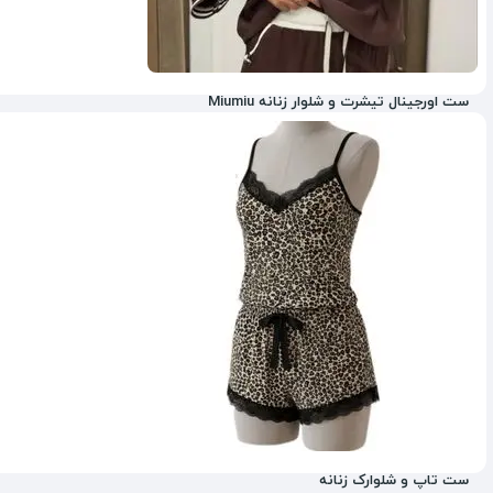
ست اورجینال تیشرت و شلوار زنانه Miumiu
35%
ست تاپ و شلوارک زنانه