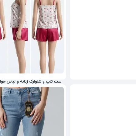
ست تاپ و شلوارک زنانه و لباس خوا
1,298,000
تومان
45%
3,980,000