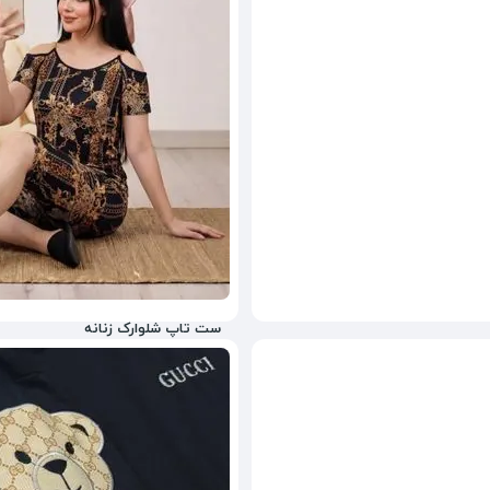
2,650,000
تومان
64%
3,980,000
ست تاپ شلوارک زنانه
998,000
تومان
50%
1,890,000