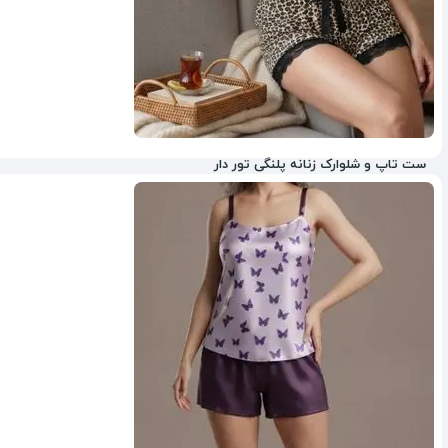
ست تاپ و شلوارک زنانه پلنگی تور دار
56%