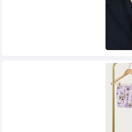
1,798,000
تومان
3,980,000