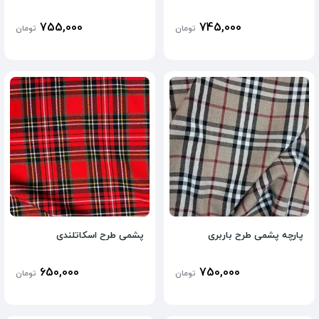
755,000
745,000
تومان
تومان
پارچه پشمی طرح باربری
پشمی طرح اسکاتلندی
650,000
750,000
تومان
تومان