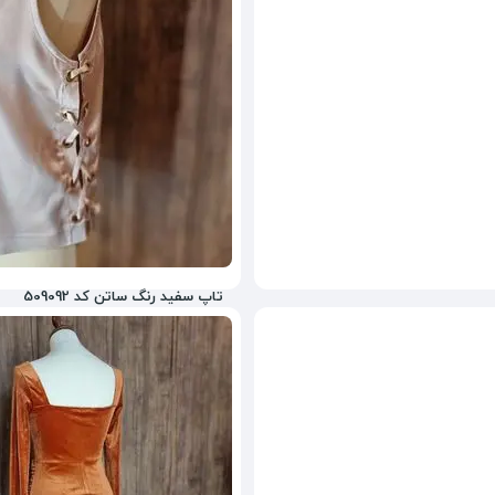
تاپ سفید رنگ ساتن کد 509092
ناموجود