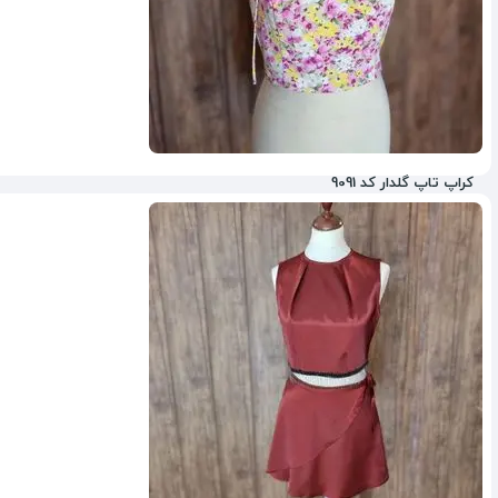
کراپ تاپ گلدار کد 9091
ناموجود