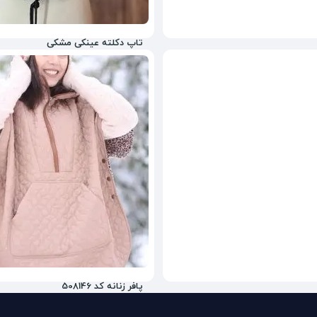
تاپ دکلته عینکی مشکی
ناموجود
پافر زنانه کد 508146