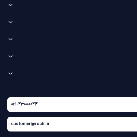
021-43000044
customer@rochi.ir