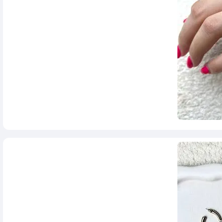
260,000
تومان