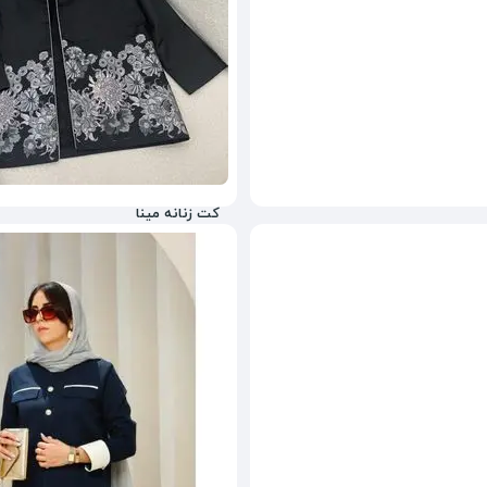
کت زنانه مینا
1,250,000
تومان
50%
2,500,000