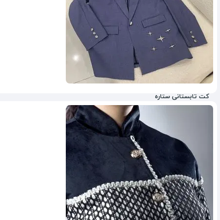
کت تابستانی ستاره
50%