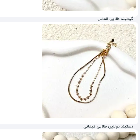
گردنبند طلایی الماس
دستبند دولاین طلایی تیفانی