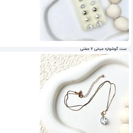
ست گوشواره میخی 7 جفتی