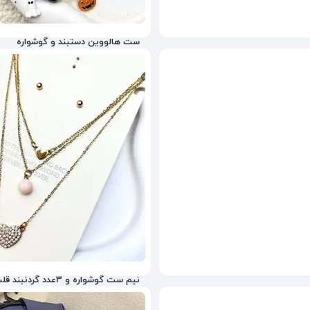
ست هالووین دستبند و گوشواره
150,000
تومان
نیم ست گوشواره و 3عدد گردنبند قلب