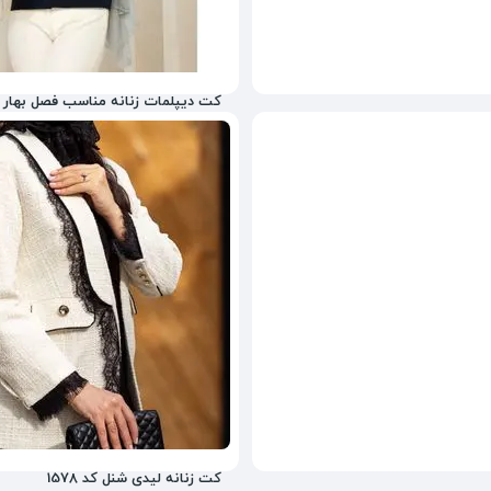
کت دیپلمات زنانه مناسب فصل بهار 
1,570,000
تومان
36%
2,170,000
کت زنانه لیدی شنل کد 1578