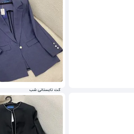
210,000
تومان
کت تابستانی شب
240,000
تومان
50%