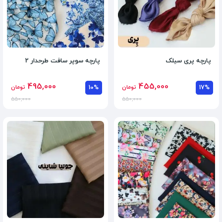
پارچه پری سیلک
پارچه سوپر سافت طرحدار 2
495,000
455,000
17%
تومان
10%
تومان
550,000
550,000