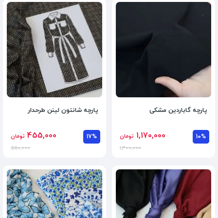
پارچه گاباردین مشکی
پارچه شانتون لینن طرحدار
455,000
1,170,000
10%
تومان
17%
تومان
550,000
1,300,000