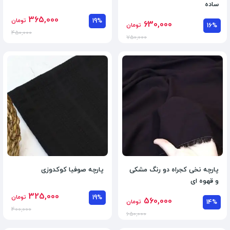
ساده
365,000
19%
تومان
630,000
16%
تومان
450,000
750,000
پارچه نخی کجراه دو رنگ مشکی
پارچه صوفیا کوکدوزی
و قهوه ای
325,000
19%
تومان
560,000
14%
تومان
400,000
650,000