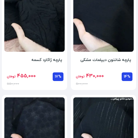
پارچه شانتون دیپلمات مشکی
پارچه ژاکارد کسمه
455,000
430,000
14%
تومان
17%
تومان
550,000
500,000