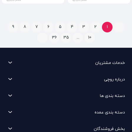
5,864,000
5,964,000
9
8
7
6
5
4
3
2
1
36
35
...
10
خدمات مشتریان
درباره روچی
دسته بندی ها
دسته بندی عمده
بخش فروشندگان