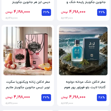
جانوین جکوینز رایحه خنک و
دیس ایز هر جانوین جکوینز
شیرین حجم 100 میل
رایحه گرم و شیرین
4,198,000
4,198,000
26%
تومان
26%
تومان
5,648,000
5,694,000
عطر ادکلن خنک مردانه دولچه
عطر ادکلن زنانه ویکتوریا سکرت
گابانا لایت بلو فوراور پور هوم
نویر تیس جانوین جکوینز ملایم
جانوین جکوینز
و شیرین
4,198,000
4,198,000
28%
تومان
27%
تومان
5,746,000
5,794,000