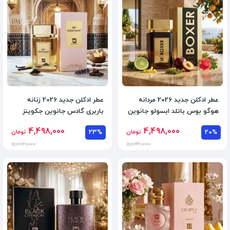
عطر ادکلن جدید 2026 مردانه
عطر ادکلن جدید 2026 زنانه
هوگو بوس باتلد ابسولو جانوین
باربری گادس جانوین جکوینز
جکوینز حجم 100 میل
رایحه گرم و شیرین
4,498,000
4,498,000
20%
تومان
23%
تومان
5,862,000
5,624,000