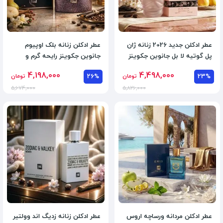
عطر ادکلن جدید 2026 زنانه ژان
عطر ادکلن زنانه بلک اوپیوم
پل گوتیه لا بل جانوین جکوینز
جانوین جکوینز رایحه گرم و
حجم 100 میل
شیرین و تلخ
4,198,000
4,498,000
23%
تومان
26%
تومان
5,674,000
5,826,000
عطر ادکلن مردانه ورساچه اروس
عطر ادکلن زنانه زدیگ اند وولتیر