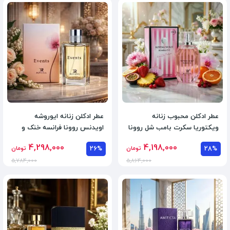
عطر ادکلن محبوب زنانه
عطر ادکلن زنانه ایوروشه
ویکتوریا سکرت بامب شل روونا
اویدنس روونا فرانسه خنک و
فرانسه اسانس فرانسوی
شیرین اسانس فرانسوی
4,298,000
4,198,000
28%
تومان
26%
تومان
5,784,000
5,864,000