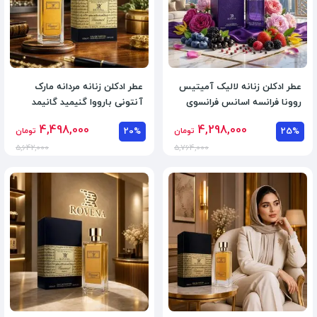
عطر ادکلن زنانه لالیک آمیتیس
عطر ادکلن زنانه مردانه مارک
روونا فرانسه اسانس فرانسوی
آنتونی بارووا گنیمید گانیمد
حجم 100 میل
روونا فرانسه
4,498,000
4,298,000
25%
تومان
20%
تومان
5,642,000
5,764,000