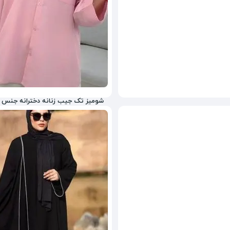
شومیز تک جیب زنانه دخترانه جنس 
800,000
تومان
12%
880,000