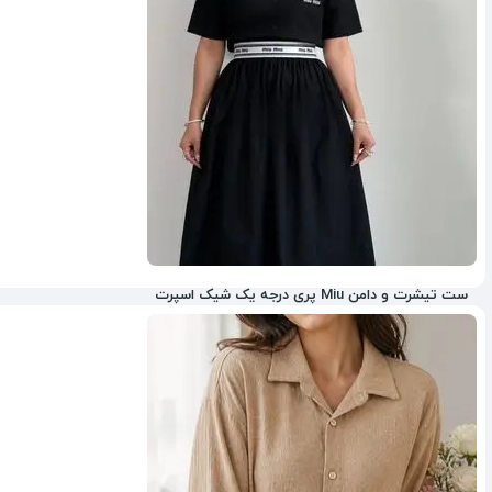
ست تیشرت و دامن Miu پری درجه یک شیک اسپرت
5%