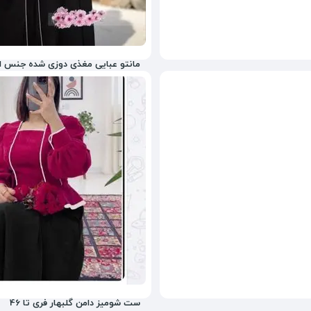
مانتو عبایی مغذی دوزی شده جنس ال
1,295,000
تومان
28%
2,000,000
ست شومیز دامن گلبهار فری تا 46