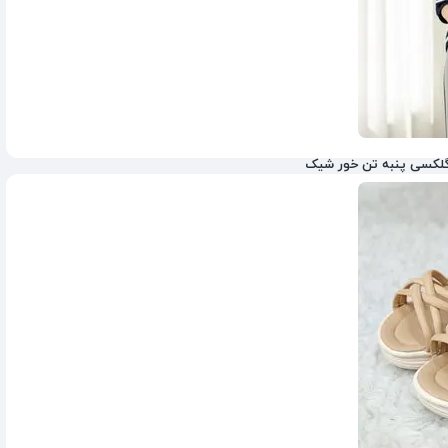
1,350,000
تومان
1,655,000