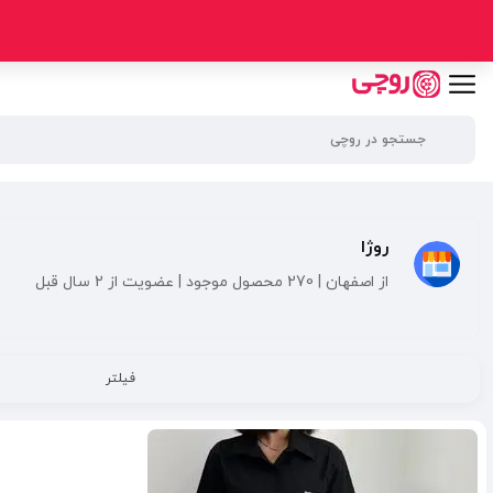
روژا
از اصفهان | 270 محصول موجود | عضویت از 2 سال قبل
فیلتر