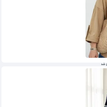
 شد
895,000
تومان
955,000