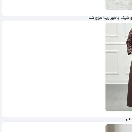
و شیک پاخور زیبا حراج شد
855,000
تومان
995,000
ظیر