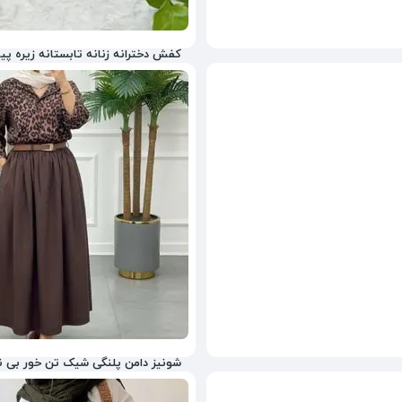
کفش دخترانه زنانه تابستانه زیره پی
800,000
تومان
14%
995,000
شونیز دامن پلنگی شیک تن خور بی ن