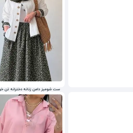
800,000
تومان
8%
900,000
ست شومیز دامن زنانه دخترانه تن خ
1,265,000
تومان
17%
1,800,000