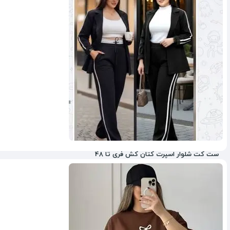
11%
ست کت شلوار اسپرت کتان کش فری تا 48
30%