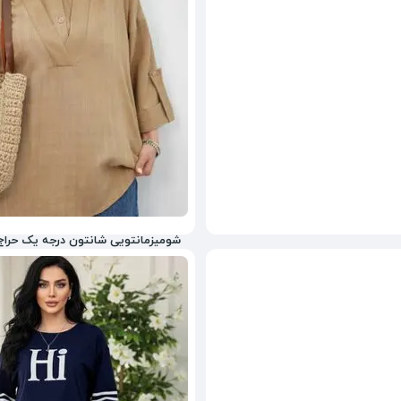
شومیزمانتویی شانتون درجه یک حراج
1,755,000
تومان
6%
1,855,000