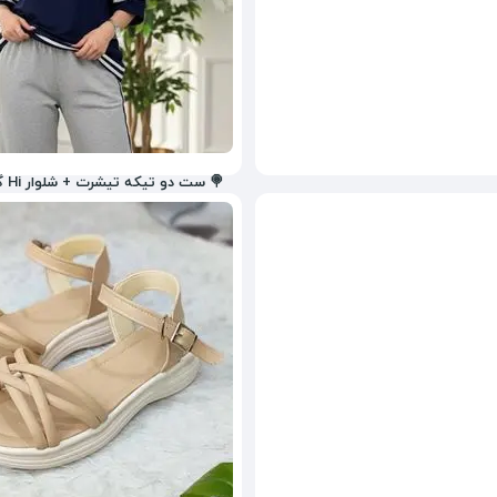
🍭 ست دو تیکه تیشرت + شلوار Hi گلکسی پنبه تن خور شیک
950,000
تومان
18%
1,000,000