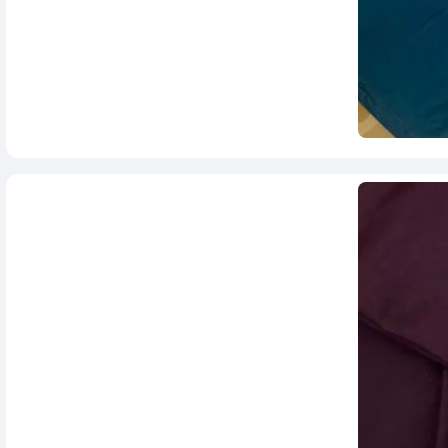
257,000
تومان
289,000