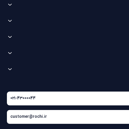
021-43000044
customer@rochi.ir