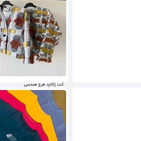
کت ژاکارد طرح هندسی
998,000
تومان
25%
1,128,000