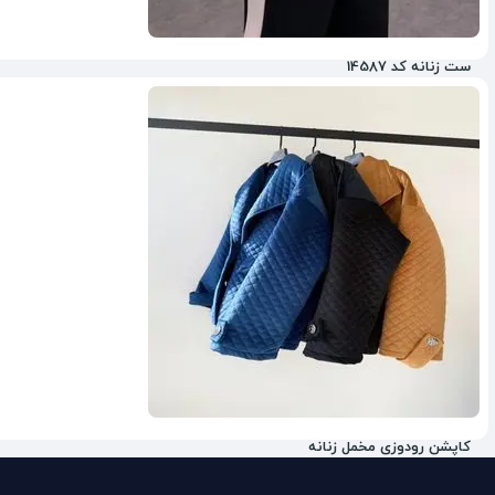
ست زنانه کد 14587
ناموجود
کاپشن رودوزی مخمل زنانه