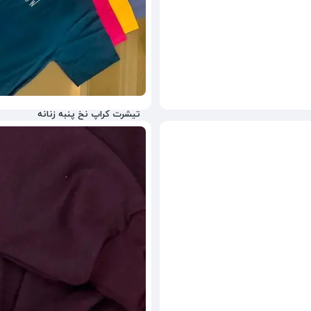
تیشرت کراپ نخ پنبه زنانه
1,288,000
تومان
11%
1,488,000