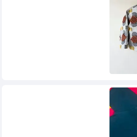
598,000
تومان
798,000