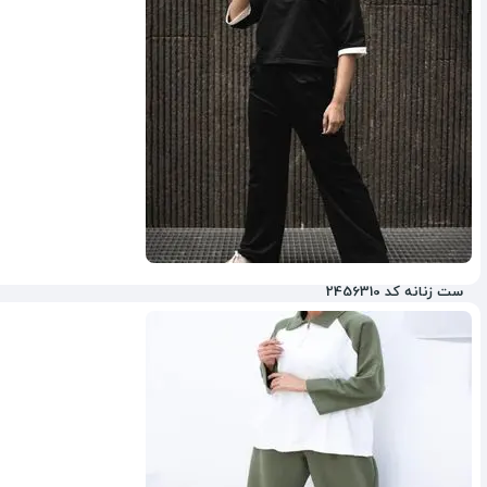
ست زنانه کد 2456310
12%