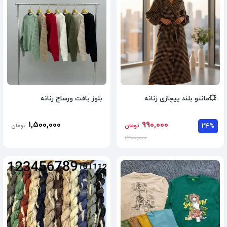
💥مانتو بلند پیچازی زنانه
بلوز بافت ورساچ زنانه
1,500,000
990,000
24%
تومان
تومان
1,300,000