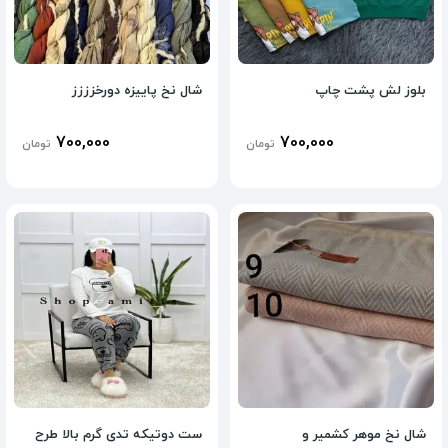
بلوز لش پشت چاپ
شال نخ پاییزه دورخزززز
700,000
700,000
تومان
تومان
شال نخ موهر کشمیر و
ست دوتیکه تدی گرم بالا طرح