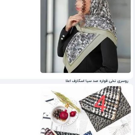
روسری نخی قواره صد سیا اسکارف اعلا
19%