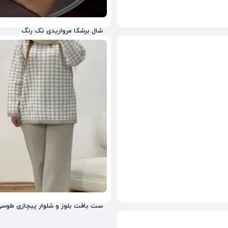
شال برشکا مرواریدی تک رنگ
358,000
تومان
8%
368,000
ست بافت بلوز و شلوار پیچازی طوسی 