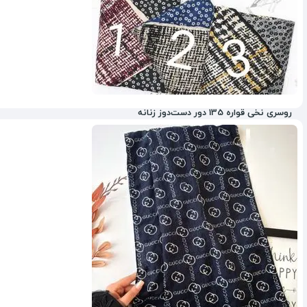
روسری نخی قواره 135 دور دست‌دوز زنانه
3%