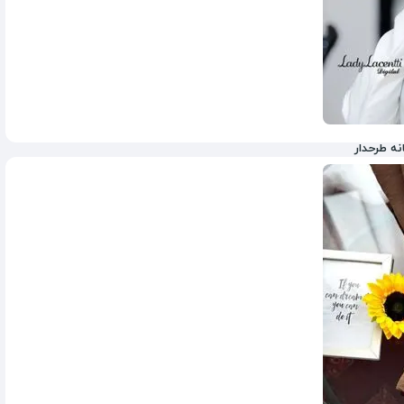
ه طرحدار
278,000
تومان
288,000