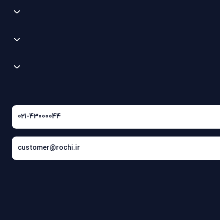
021-43000044
customer@rochi.ir