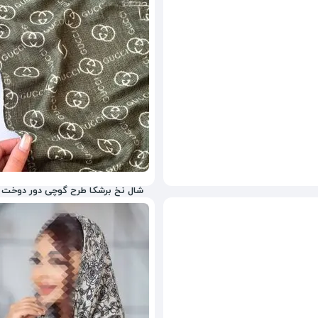
شال نخ برشکا طرح گوچی دور دوخت د
299,000
تومان
3%
368,000