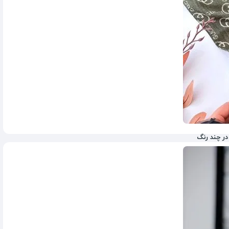
ر چند رنگ
348,000
تومان
360,000