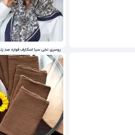
روسری نخی سیا اسکارف قواره صد زنان
318,000
تومان
3%
328,000