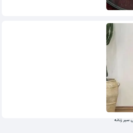
459,000
تومان
499,000
سیر زنانه