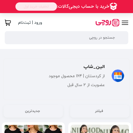
ورود | ثبت‌نام
الین_شاپ
از کردستان | 164 محصول موجود
عضویت از 2 سال قبل
فیلتر
جدیدترین