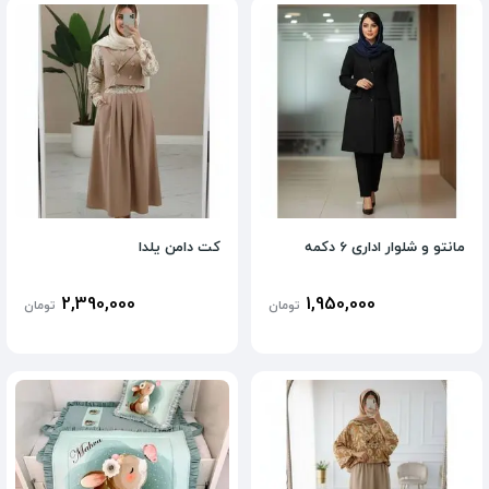
مانتو و شلوار اداری 6 دکمه
کت دامن یلدا
2,390,000
1,950,000
تومان
تومان