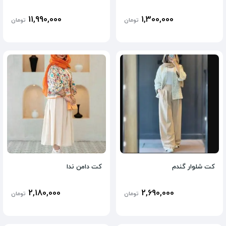
11,990,000
1,300,000
تومان
تومان
کت شلوار گندم
کت دامن ندا
2,180,000
2,690,000
تومان
تومان