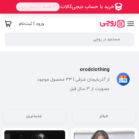
ورود | ثبت‌نام
orodclothing
از آذربایجان شرقی | 33 محصول موجود
عضویت از 3 سال قبل
فیلتر
جدیدترین