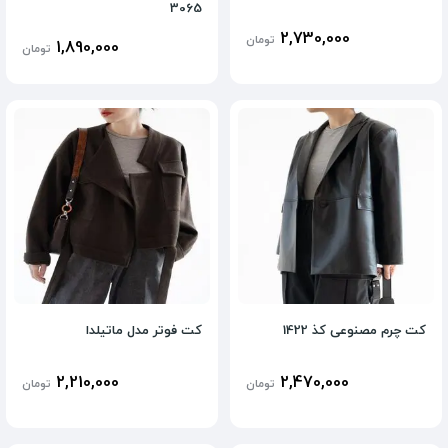
3065
2,730,000
تومان
1,890,000
تومان
کت چرم مصنوعی کذ 1422
کت فوتر مدل ماتیلدا
2,210,000
2,470,000
تومان
تومان