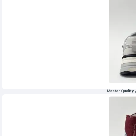
8,906,000
تومان
6,685,600
تومان