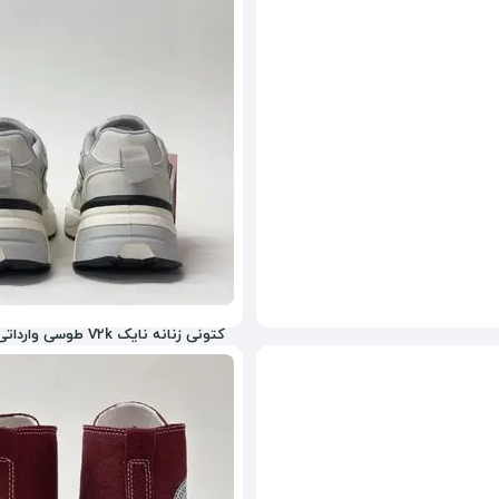
7,661,600
تومان
کتونی زنانه نایک V2k طوسی وارداتی Master Quality
5,465,600
تومان