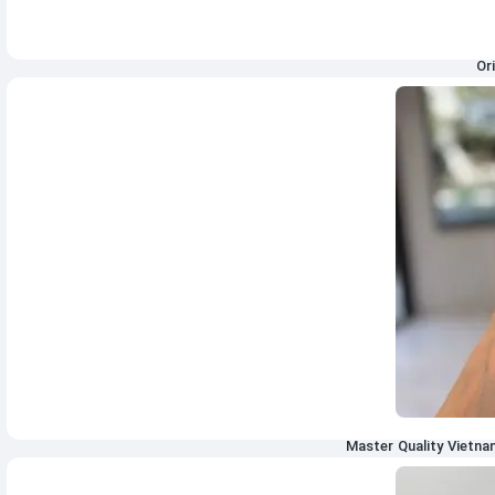
15,006,000
تومان