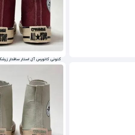
کتونی کانورس آل استار ساقدار زرشک
5,465,600
تومان