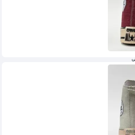
ی
5,465,600
تومان