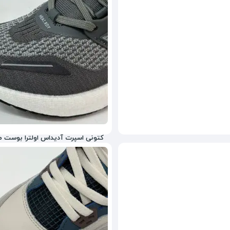
کتونی اسپرت آدیداس اولترا بوست 
6,039,000
تومان