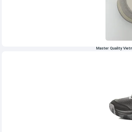
9,638,000
تومان