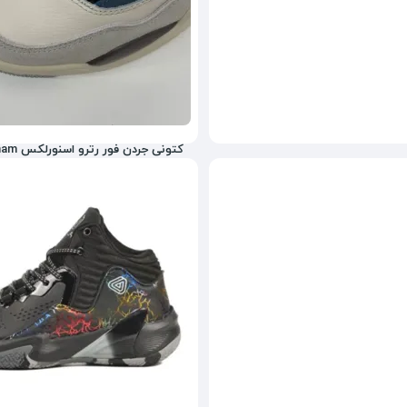
کتونی جردن فور رترو اسنورلکس Master Quality Vietnam
6,832,000
تومان