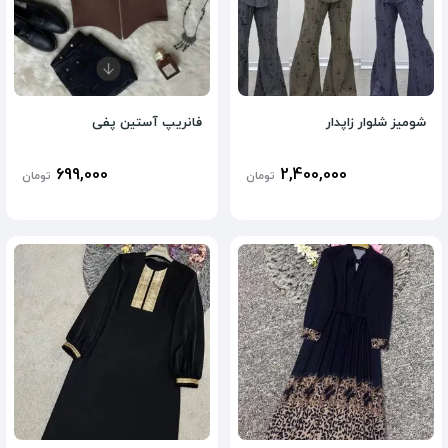
شومیز شلوار زاپدار
فانریپ آستین پفی
699,000
2,400,000
تومان
تومان