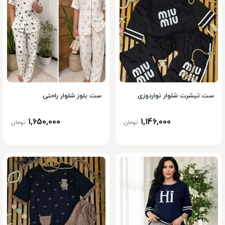
ست تیشرت شلوار نواردوزی
ست بلوز شلوار راحتی
1,650,000
1,146,000
تومان
تومان