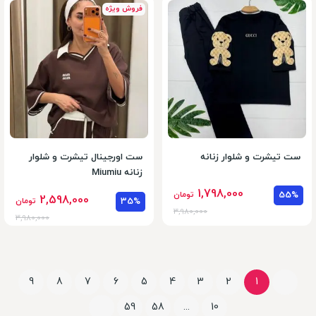
فروش ویژه
ست تیشرت و شلوار زنانه
ست اورجینال تیشرت و شلوار
زنانه Miumiu
1,798,000
55%
تومان
2,598,000
35%
تومان
3,980,000
3,980,000
9
8
7
6
5
4
3
2
1
59
58
...
10