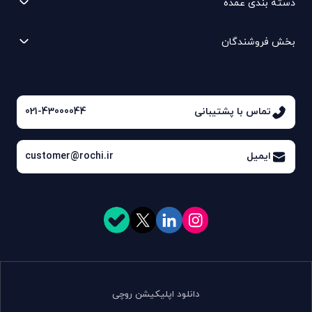
دسته بندی عمده
بخش فروشندگان
تماس با پشتیبانی
021-43000044
ایمیل
customer@rochi.ir
دانلود اپلیکیشن روچی