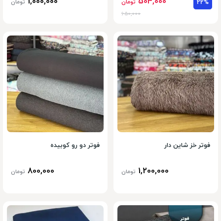
1,000,000
504,000
22%
تومان
تومان
650,000
فوتر خز شاین دار
فوتر دو رو کوبیده
800,000
1,200,000
تومان
تومان