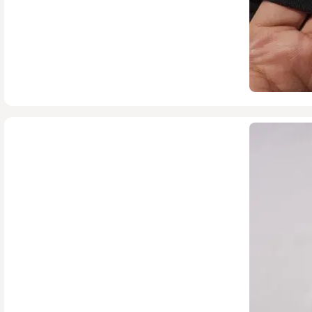
550,000
تومان
718,000