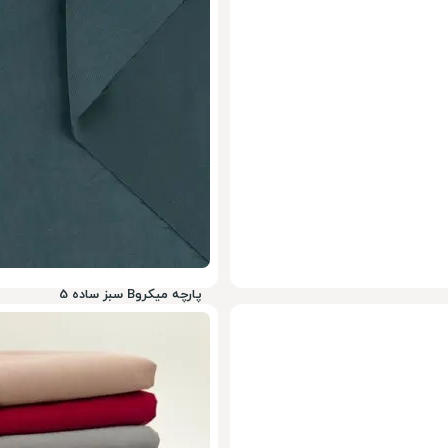
ناموجود
پارچه میکروB سبز ساده 5
ناموجود