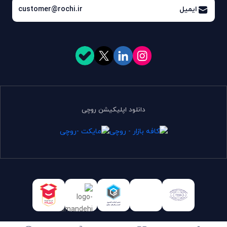
ایمیل
customer@rochi.ir
دانلود اپلیکیشن روچی