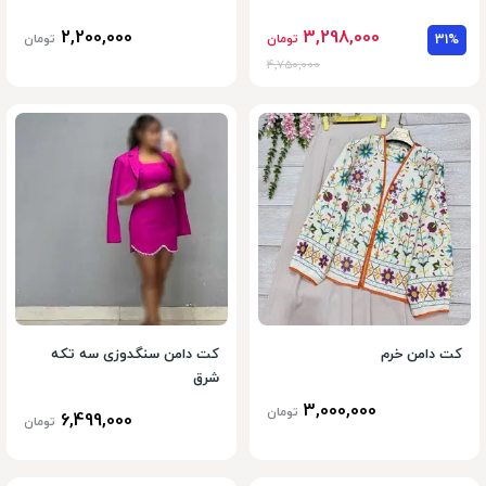
2,200,000
3,298,000
31%
تومان
تومان
4,750,000
کت دامن خرم
کت دامن سنگدوزی سه تکه
شرق
3,000,000
تومان
6,499,000
تومان