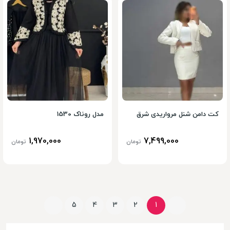
کت دامن شنل مرواریدی شرق
مدل روناک 1530
1,970,000
7,499,000
تومان
تومان
5
4
3
2
1