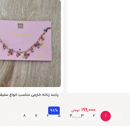
199,000
تومان
78%
900,000
پابند زنانه خارجی مناسب انواع سلیق
199,000
تومان
78%
8
7
6
5
4
3
2
1
900,000