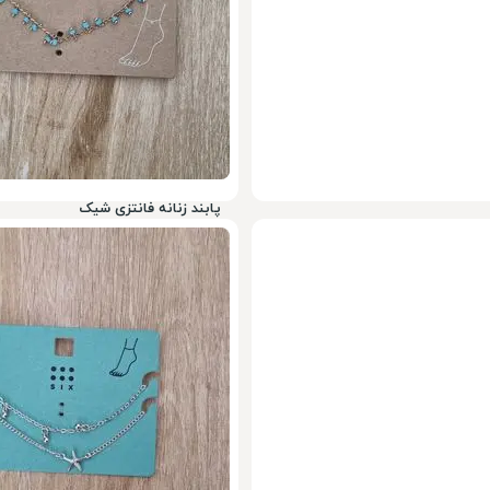
پابند زنانه فانتزی شیک
199,000
تومان
78%
900,000