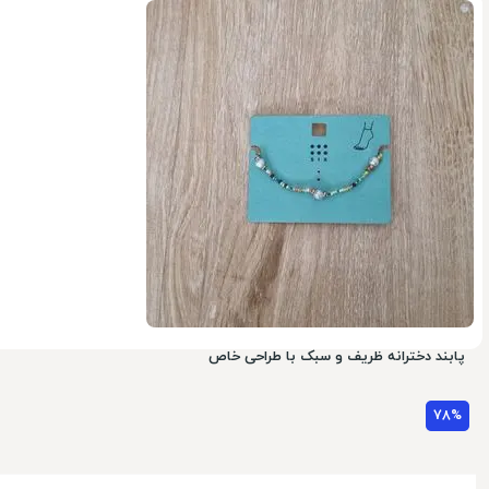
78%
پابند دخترانه ظریف و سبک با طراحی خاص
78%