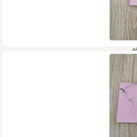
زی
199,000
تومان
900,000