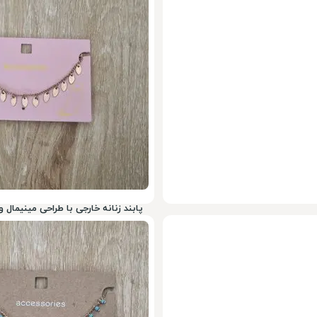
199,000
تومان
78%
900,000
پابند زنانه خارجی با طراحی مینیمال 
199,000
تومان
78%
900,000