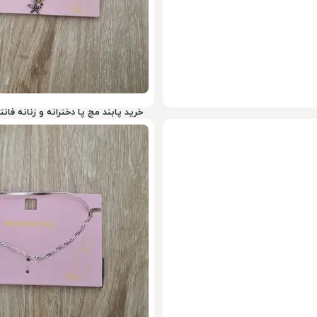
خرید پابند مچ پا دخترانه و زنانه فانت
199,000
تومان
78%
900,000