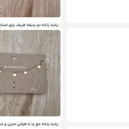
پابند زنانه دو ردیفه ظریف برای است
199,000
تومان
78%
900,000
پابند زنانه مچ پا با طراحی مدرن و ج