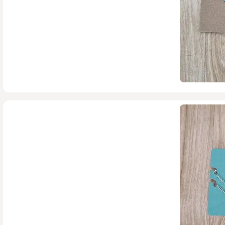
199,000
تومان
900,000