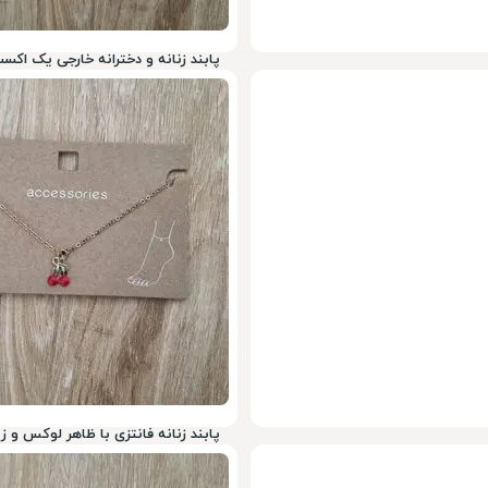
پابند زنانه و دخترانه خارجی یک اک
199,000
تومان
78%
900,000
پابند زنانه فانتزی با ظاهر لوکس و 