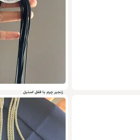
759,000
تومان
50%
1,518,000
زنجیر چرم با قفل استیل
649,000
تومان
52%
1,298,000