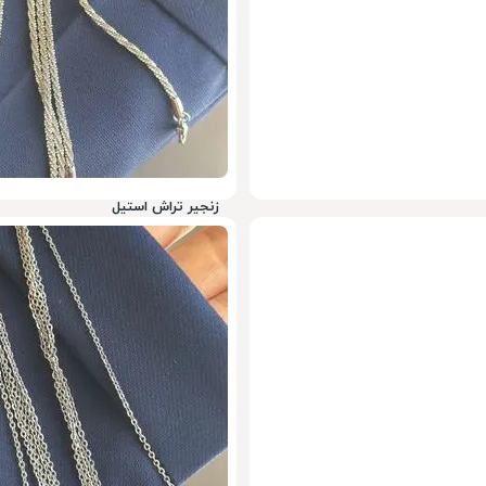
زنجیر تراش استیل
339,000
تومان
29%
490,000