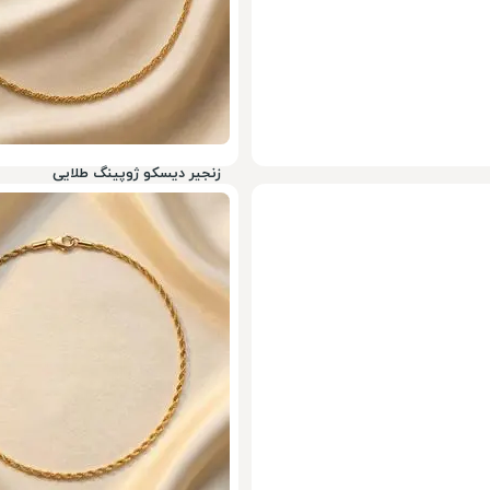
زنجیر دیسکو ژوپینگ طلایی
539,000
تومان
50%
1,078,000