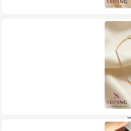
759,000
تومان
1,518,000