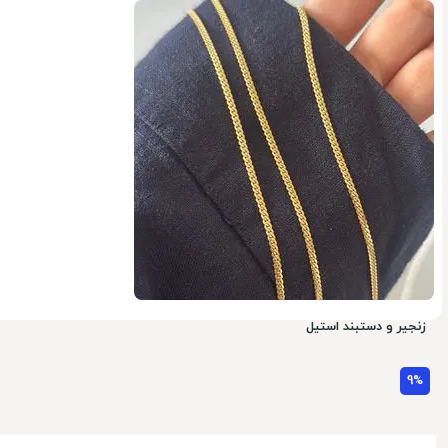
20%
زنجیر و دستبند استیل
9%