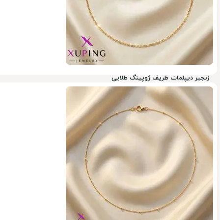
زنجیر دیپلمات ظریف ژوپینگ طلایی
50%