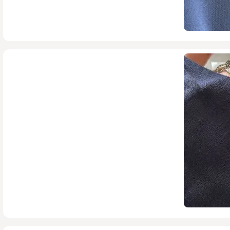
215,000
تومان
280,000