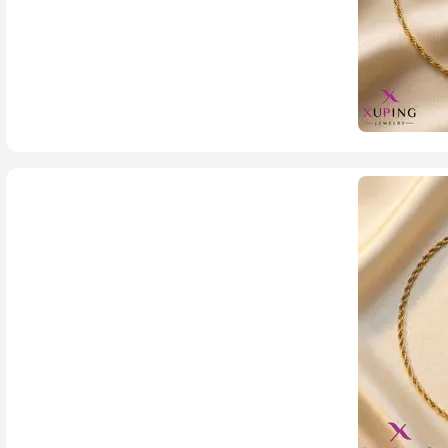
759,000
تومان
1,518,000