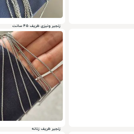
زنجیر ونیزی ظریف 45 سانت
288,000
تومان
23%
390,000
زنجیر ظریف زنانه