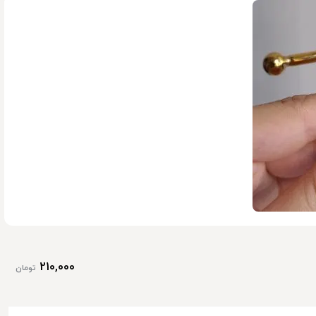
449,000
تومان
450,000
210,000
تومان