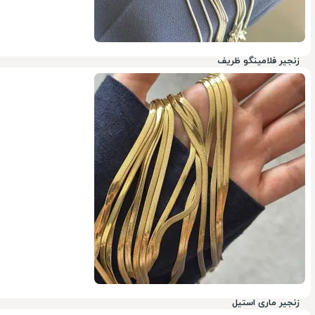
زنجیر فلامینگو ظریف
26%
زنجیر ماری استیل