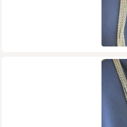
420,000
تومان
590,000