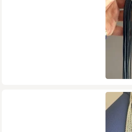
649,000
تومان
1,298,000
215,000
تومان
449,000