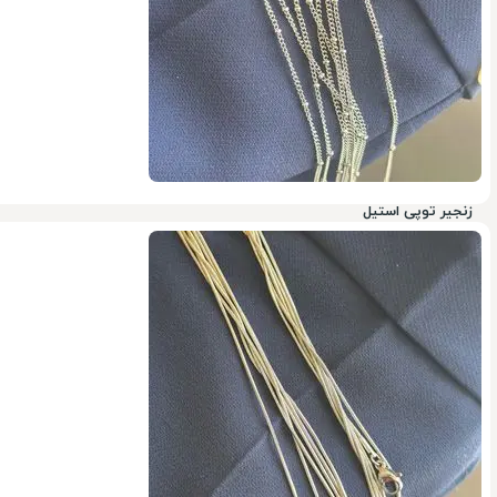
زنجیر توپی استیل
31%