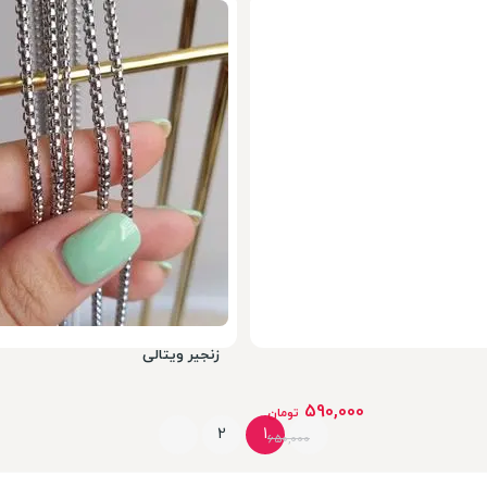
440,000
تومان
550,000
زنجیر ویتالی
590,000
تومان
2
1
650,000