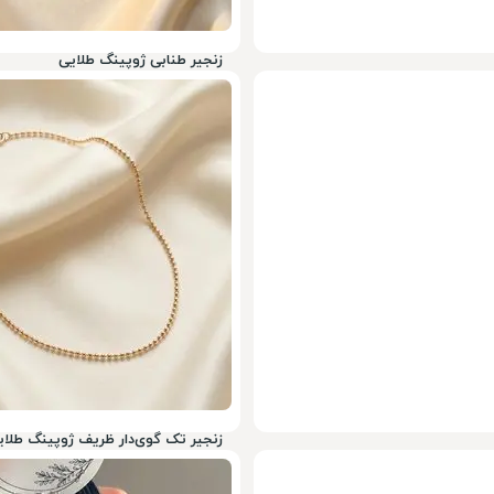
زنجیر طنابی ژوپینگ طلایی
649,000
تومان
50%
1,298,000
زنجیر تک گوی‌دار ظریف ژوپینگ طلایی