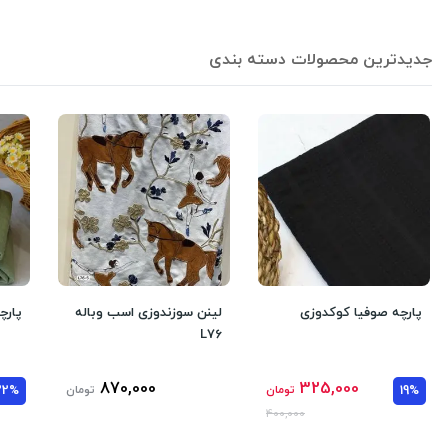
جدیدترین محصولات دسته بندی
پارچه صوفیا کوکدوزی
لینن سوزندوزی اسب و‌باله
پارچ
L76
870,000
325,000
19%
تومان
تومان
22%
400,000