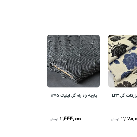
رکات گل L23
پارچه راه راه گل اپلیک 1275
2,444,000
2,280,
تومان
تومان