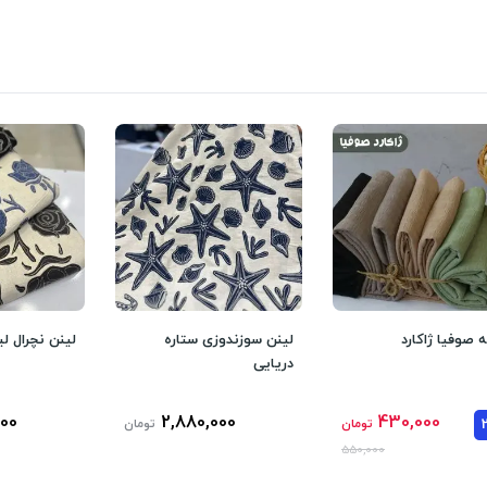
ه صوفیا ژاکارد
لینن سوزندوزی ستاره
لینن نچرال لیز
دریایی
000
2,880,000
430,000
تومان
تومان
550,000