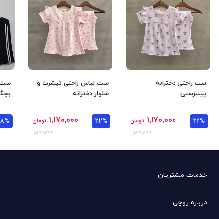
ست راحتی دخترانه
ست لباس راحتی تیشرت و
ست ت
پینترستی
شلوار دخترانه
بچگان
1,170,000
1,170,000
22%
تومان
22%
تومان
28%
1,500,000
1,500,000
خدمات مشتریان
درباره روچی