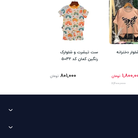
لوار دخترانه
ست تیشرت و شلوارک
رنگین کمان کد 5032
801,000
1,800,0
تومان
تومان
2,400,000