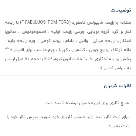
توضیحات
مشابه با رایحه فابیولس تامفورد (F FABULUOS TOM FORD) با رایحه
تلخ و گرم گروه بویایی چرمی رایحه اولیه : اسطوخودوس ، سالویا
اسکلاریا رایحه میانی : وانیل ، بادام ، پونه کوهی ، چرم رایحه پایه :
دانه تونکا ، روایح چوبی ، کشمران ، کهربا ، چرم مناسب برای اقایان👨‍🦰
پخش بو و ماندگاری بالا با غلظت ادوپرفیوم EDP با حجم 50 میل ارسال
به سراسر کشور✈️
نظرات کاربران
هیچ نظری برای این محصول نوشته نشده است.
برای ثبت نظر، ابتدا وارد حساب کاربری خود شوید، سپس نظر خود را
ثبت نمایید.