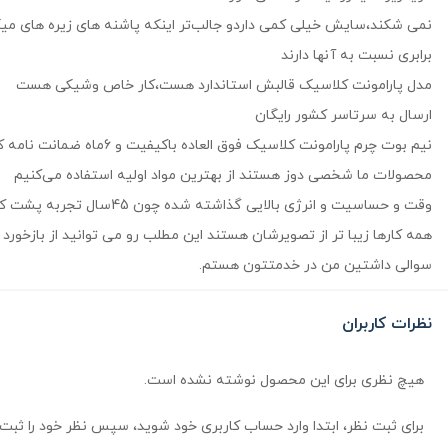
نمی شکند،سایش خیلی کمی داردو جالب‌تر اینکه پاشنه های زیره های میکر
برابری نسبت به آنها دارند
مدل پارامونت کلاسیک قالبش استاندارد هست،کار خاص وشیکی هست
ارسال به سرتاسر کشور رایگان
نیم بوت چرم پارامونت کلاسیک فوق العاده باکیفیت و 6ماه ضمانت نامه کتبی داره و با تضمین کیفیت بالا تقدیمتون می‌کنم
محصولات ما شخصی دوز هستند از بهترین مواد اولیه استفاده می‌کنیم
وقت و حساسیت و انرژی بالایی گذاشته شده چون 45سال تجربه پشت کارهامون هست با عشق براتون کارهای دست دوز تولید میکنیم و بازخورد مشتری ها برایمان اهمیت بالایی دارد
همه کارها زیبا تر از تصویرشان هستند این مطلب رو می توانید از بازخورد
سوالی داشتین من در خدمتتون هستم.
نظرات کاربران
هیچ نظری برای این محصول نوشته نشده است.
برای ثبت نظر، ابتدا وارد حساب کاربری خود شوید، سپس نظر خود را ثبت 