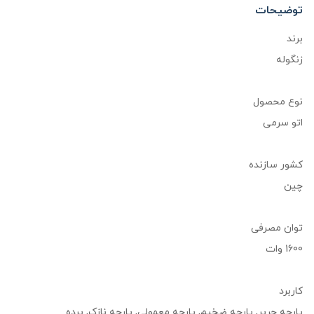
توضیحات
برند
زنگوله
نوع محصول
اتو سرمی
کشور سازنده
چین
توان مصرفی
1600 وات
کاربرد
پارچه حریر, پارچه ضخیم, پارچه معمولی, پارچه نازک, پرده