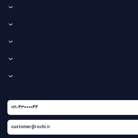
021-43000044
customer@rochi.ir