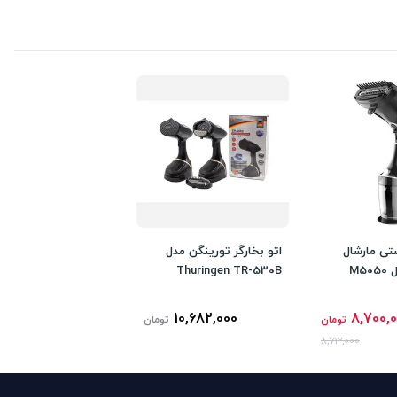
ستی مارشال
اتو بخارگر تورینگن مدل
Thuringen TR-530B
10,682,000
8,700,
تومان
تومان
8,712,000