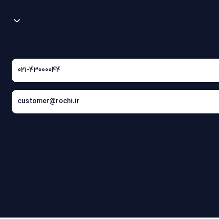
021-43000044
customer@rochi.ir