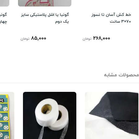
خط کش آسان تا نسوز
گونیا یا اشل پلاستیکی سایز
گونی
70×3 سانت
یک دوم
چهار
85,000
268,000
تومان
تومان
محصولات مشابه