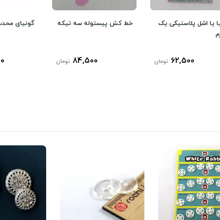
ا یا اشل پلاستیکی یک
خط کش پیستوله سه تیکه
گونیای محد
م
00
84,500
62,500
تومان
تومان