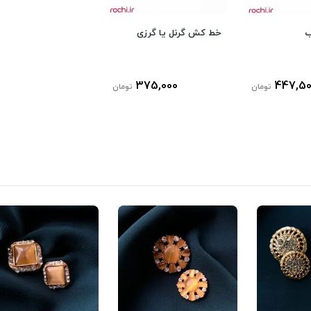
ب
خط کش گرنل یا گرزی
375,000
447,5
تومان
تومان