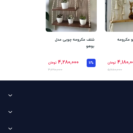
و مکرومه
شلف مکرومه چوبی مدل
بوهو
4,280,000
4,180,0
تومان
11%
تومان
4,790,000
5,780,000