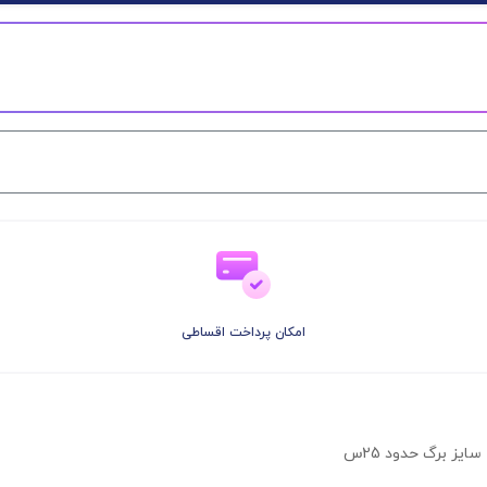
امکان پرداخت اقساطی
یز برگ حدود 25س