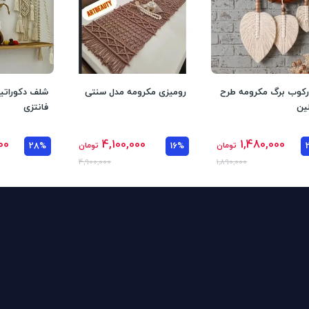
رکوب برگ مکرومه طرح
رومیزی مکرومه مدل سنتی
شلف دکوراتی
ین
فانتزی
00
4,100,000
1,480,000
تومان
16%
تومان
28%
4,900,000
1,890,000