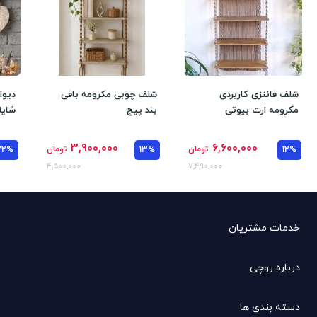
شلف فانتزی کاربردی
شلف چوبی مکرومه بافی
دیوا
مکرومه ارت بیوتی
بند پیچ
شایل
3,900,000
6,600,000
12%
تومان
13%
تومان
22%
4,500,000
7,490,000
خدمات مشتریان
درباره روچی
دسته بندی ها