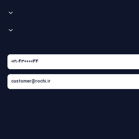
021-43000044
customer@rochi.ir