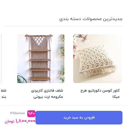
جدیدترین محصولات دسته بندی
کاور کوسن دکوراتیو طرح
شلف فانتزی کاربردی
شلف 
میکا
مکرومه ارت بیوتی
بند 
6,600,000
3,500,000
25%
تومان
12%
تومان
13%
2980000
%40
افزودن به سبد خرید
7,490,000
4,690,000
1,800,000
تومان