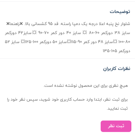
توضیحات
شلوار نخ پنبه اعلا درجه یک دمپا راسته. قد 95 کشسانی بالا. ❌راهنما❌
سایز 38 دورکمر 60-80 💥 سایز 40 دور کمر 70-90 💥سایز42 دورکمر
80-100 💥سایز 48 دور کمر 90-115💥سایز 50 دورکمر 100-125💥 سایز 52
دورکمر 105-135
نظرات کاربران
هیچ نظری برای این محصول نوشته نشده است.
برای ثبت نظر، ابتدا وارد حساب کاربری خود شوید، سپس نظر خود را
ثبت نمایید.
ثبت نظر