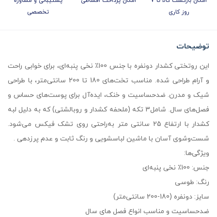
امکان بازگشت کالا تا 7
امکان پرداخت اقساطی
پشتیبانی و مشاوره
روز کاری
تخصصی
توضیحات
این روتختی کشدار دونفره با جنس 100٪ نخی پنبه‌ای، برای خوابی راحت
و آرام طراحی شده. مناسب تخت‌های 180 تا 200 سانتی‌متر، با طراحی
شیک و مدرن. ضدحساسیت و خنک، ایده‌آل برای پوست‌های حساس و
فصل‌های سال. شامل3 تکه (ملحفه کشدار و روبالشتی) که به دلیل لبه
کشدار با ارتفاع 25 سانتی متر به‌راحتی روی تشک فیکس می‌شود.
شست‌وشوی آسان با ماشین لباسشویی و رنگ ثابت و عدم پرزدهی .
ویژگی‌ها:
جنس: 100٪ نخی پنبه‌ای
رنگ: طوسی
سایز: دونفره (180-200 سانتی‌متر)
ضدحساسیت و مناسب انواع فصل های سال