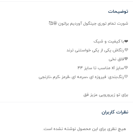
توضیحات
شورت تمام توری جینگول آوردیم براتون 🤩🥰
❤️با کیفیت و شیک
💜رنگاش یکی از یکی خواستنی ترند
💙فاق نخی
💚سایز xl مناسب تا سایز 44
💛رنگ‌بندی: فیروزه ای ،سرمه ای ،قرمز ،کرم ،نارنجی
برای تو زیرورویی عزیز فق
نظرات کاربران
هیچ نظری برای این محصول نوشته نشده است.