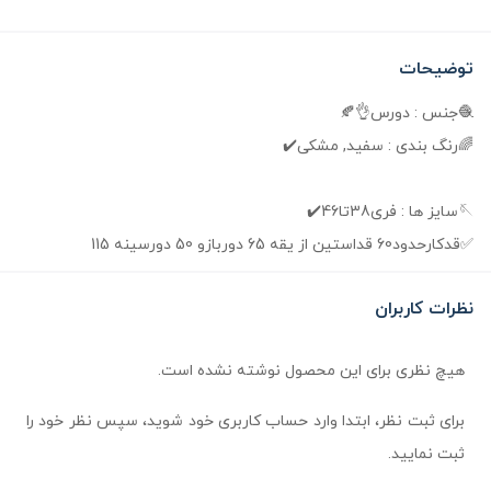
توضیحات
🧶جنس : دورس👌🍂
🌈رنگ بندی : سفید, مشکی✔️
🪡سایز ها : فری38تا46✔️
✅️قدکارحدود60 قداستین از یقه 65 دوربازو 50 دورسینه 115
نظرات کاربران
هیچ نظری برای این محصول نوشته نشده است.
برای ثبت نظر، ابتدا وارد حساب کاربری خود شوید، سپس نظر خود را
ثبت نمایید.