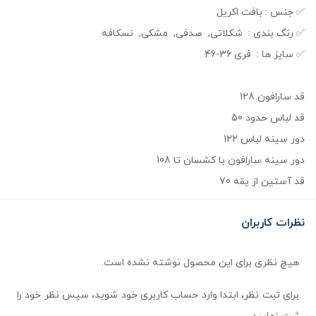
✅️ جنس : بافت اکریل
✅️ رنگ بندی : شکلاتی, صدفی, مشکی, نسکافه
✅️ سایز ها : فری 36-46
قد سارافون 128
قد لباس حدود 50
دور سینه لباس 122
دور سینه سارافون با کشسان تا 108
قد آستین از یقه 70
نظرات کاربران
هیچ نظری برای این محصول نوشته نشده است.
برای ثبت نظر، ابتدا وارد حساب کاربری خود شوید، سپس نظر خود را