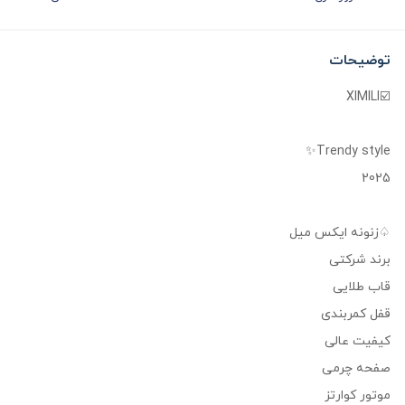
توضیحات
☑️XIMILI
Trendy style✨️
2025
♤زنونه ایکس میل
برند شرکتی
قاب طلایی
قفل کمربندی
کیفیت عالی
صفحه چرمی
موتور کوارتز