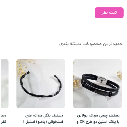
ثبت نظر
جدیدترین محصولات دسته بندی
دستبند چرمی مردانه دولاین
دستبند بنگل مردانه طرح
دستب
با پلاک استیل دو طرح CK و
استخوانی (بامبو) استیل |
نقره