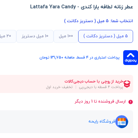
عطر زنانه لطافه یارا کندی - Lattafa Yara Candy
انتخاب شما:
5 میل ( دستریز دکانت )
5 میل ( دستریز دکانت )
100 میل
10 میل دستریز
20 میل دستریز
پرداخت اعتباری در ۴ قسط، ماهانه 131,750 تومان
ارسال فروشنده تا 1 روز دیگر
فروشگاه رایحه