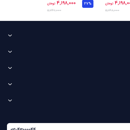
4,198,000
4,198,0
تومان
27%
تومان
5,746,000
5,648,000
021-43000044