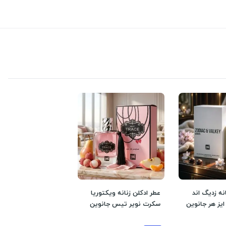
نه زدیگ اند
عطر ادکلن زنانه ویکتوریا
یز هر جانوین
سکرت نویر تیس جانوین
 گرم و شیرین
جکوینز ملایم و شیرین