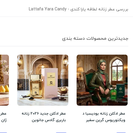
بررسی عطر زنانه لطافه یارا کندی - Lattafa Yara Candy
جدیدترین محصولات دسته بندی
عطر ادکلن زنانه بودیسیا د
عطر ادکلن جدید 2026 زنانه
ویکتوریوس گرین سفیر
باربری گادس جانوین
ژان 
فراگرنس ورد حجم 100 میل
جکوینز رایحه گرم و شیرین
جکوینز